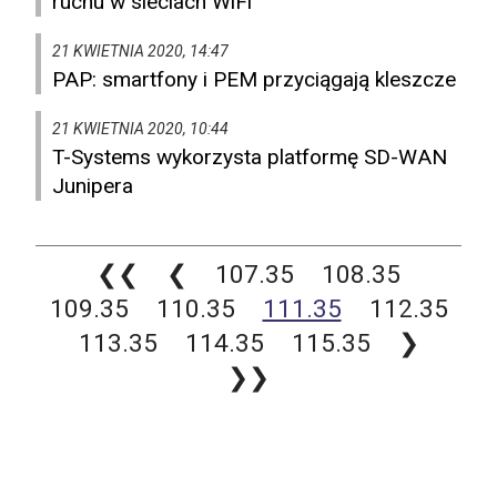
ruchu w sieciach WiFi
21 KWIETNIA 2020, 14:47
PAP: smartfony i PEM przyciągają kleszcze
21 KWIETNIA 2020, 10:44
T-Systems wykorzysta platformę SD-WAN
Junipera
❮❮
❮
107.35
108.35
109.35
110.35
111.35
112.35
113.35
114.35
115.35
❯
❯❯