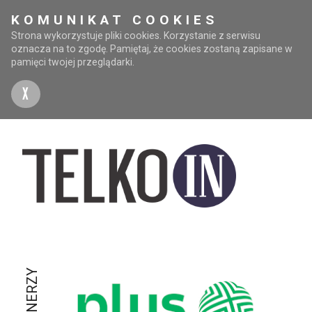
KOMUNIKAT COOKIES
Strona wykorzystuje pliki cookies. Korzystanie z serwisu
oznacza na to zgodę. Pamiętaj, że cookies zostaną zapisane w
pamięci twojej przeglądarki.
X
PARTNERZY