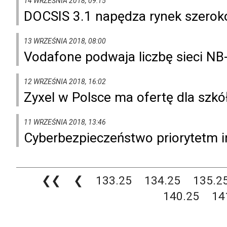
14 WRZEŚNIA 2018, 09:15
DOCSIS 3.1 napędza rynek szero
13 WRZEŚNIA 2018, 08:00
Vodafone podwaja liczbę sieci NB
12 WRZEŚNIA 2018, 16:02
Zyxel w Polsce ma ofertę dla szk
11 WRZEŚNIA 2018, 13:46
Cyberbezpieczeństwo priorytetm i
❮❮
❮
133.25
134.25
135.2
140.25
14