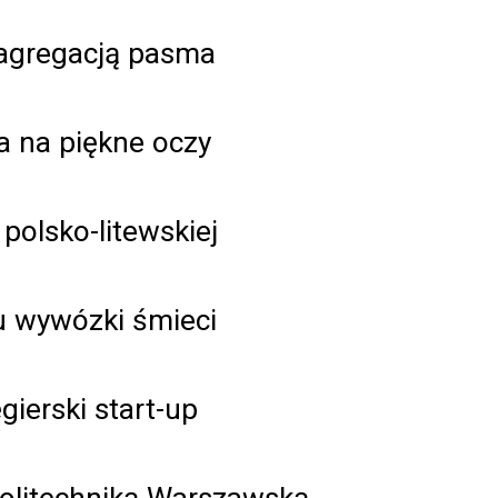
z agregacją pasma
ra na piękne oczy
polsko-litewskiej
u wywózki śmieci
ierski start-up
Politechniką Warszawską