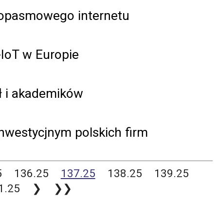
kopasmowego internetu
-IoT w Europie
ół i akademików
nwestycjnym polskich firm
5
136.25
137.25
138.25
139.25
1.25
❯
❯❯