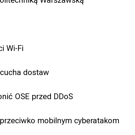
i Wi-Fi
ńcucha dostaw
ronić OSE przed DDoS
e przeciwko mobilnym cyberatakom