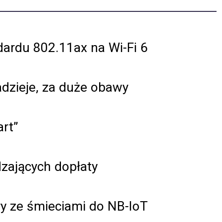
dardu 802.11ax na Wi-Fi 6
adzieje, za duże obawy
rt”
dzających dopłaty
y ze śmieciami do NB-IoT