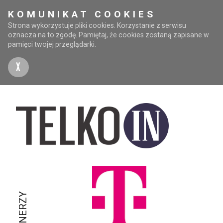
KOMUNIKAT COOKIES
Strona wykorzystuje pliki cookies. Korzystanie z serwisu
oznacza na to zgodę. Pamiętaj, że cookies zostaną zapisane w
pamięci twojej przeglądarki.
X
PARTNERZY