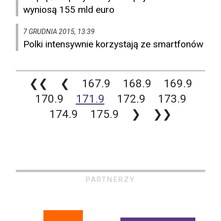
wyniosą 155 mld euro
7 GRUDNIA 2015, 13:39
Polki intensywnie korzystają ze smartfonów
❮❮
❮
167.9
168.9
169.9
170.9
171.9
172.9
173.9
174.9
175.9
❯
❯❯
PARTNERZY