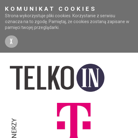
KOMUNIKAT COOKIES
Strona wykorzystuje pliki cookies. Korzystanie z serwisu
oznacza na to zgodę. Pamiętaj, że cookies zostaną zapisane w
pamięci twojej przeglądarki.
X
PARTNERZY