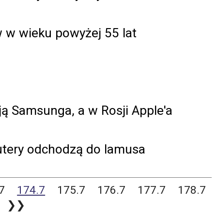
w w wieku powyżej 55 lat
ują Samsunga, a w Rosji Apple'a
utery odchodzą do lamusa
7
174.7
175.7
176.7
177.7
178.7
❯❯