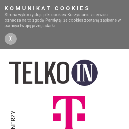
KOMUNIKAT COOKIES
Strona wykorzystuje pliki cookies. Korzystanie z serwisu
oznacza na to zgodę. Pamiętaj, że cookies zostaną zapisane w
pamięci twojej przeglądarki.
X
PARTNERZY