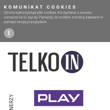
KOMUNIKAT COOKIES
Strona wykorzystuje pliki cookies. Korzystanie z serwisu
oznacza na to zgodę. Pamiętaj, że cookies zostaną zapisane w
pamięci twojej przeglądarki.
X
PARTNERZY