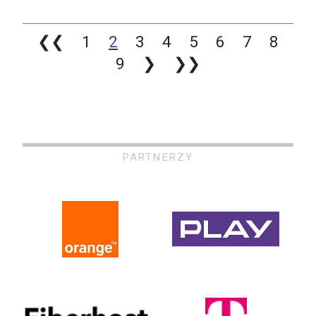
❮❮
1
2
3
4
5
6
7
8
9
❯
❯❯
PARTNERZY