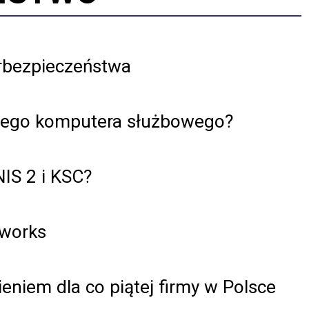
erbezpieczeństwa
ojego komputera służbowego?
IS 2 i KSC?
eworks
niem dla co piątej firmy w Polsce