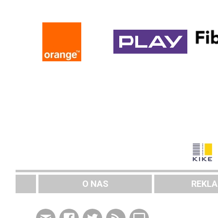
O NAS
REKL