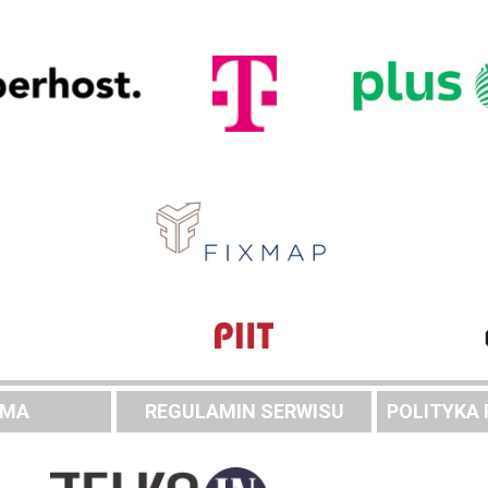
AMA
REGULAMIN SERWISU
POLITYKA