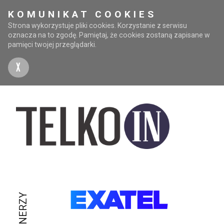
KOMUNIKAT COOKIES
Strona wykorzystuje pliki cookies. Korzystanie z serwisu
oznacza na to zgodę. Pamiętaj, że cookies zostaną zapisane w
pamięci twojej przeglądarki.
X
PARTNERZY