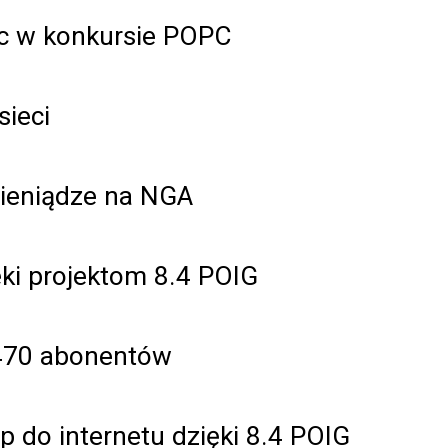
ąc w konkursie POPC
ieci
pieniądze na NGA
ęki projektom 8.4 POIG
o 470 abonentów
p do internetu dzięki 8.4 POIG