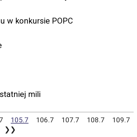
rtu w konkursie POPC
e
tatniej mili
7
105.7
106.7
107.7
108.7
109.7
❯❯