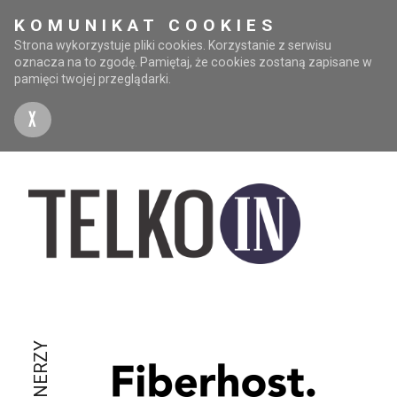
KOMUNIKAT COOKIES
Strona wykorzystuje pliki cookies. Korzystanie z serwisu
oznacza na to zgodę. Pamiętaj, że cookies zostaną zapisane w
pamięci twojej przeglądarki.
X
PARTNERZY