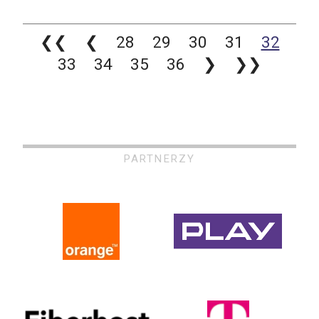
❮❮
❮
28
29
30
31
32
33
34
35
36
❯
❯❯
PARTNERZY