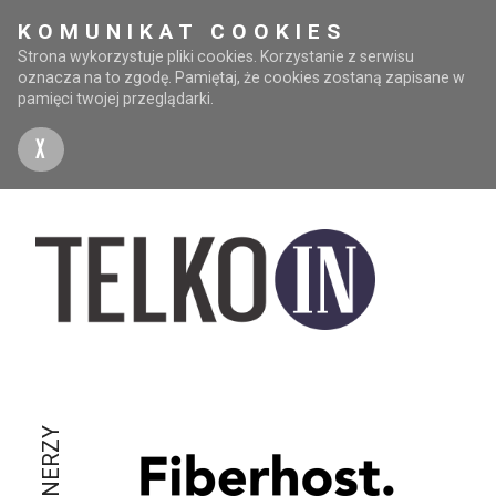
KOMUNIKAT COOKIES
Strona wykorzystuje pliki cookies. Korzystanie z serwisu
oznacza na to zgodę. Pamiętaj, że cookies zostaną zapisane w
pamięci twojej przeglądarki.
X
PARTNERZY