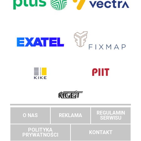
REGULAMIN
O NAS
REKLAMA
SERWISU
POLITYKA
KONTAKT
PRYWATNOŚCI