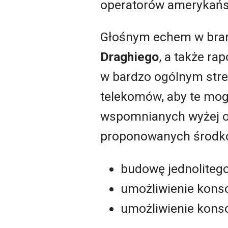
operatorów amerykańsk
Głośnym echem w branż
Draghiego
, a także ra
w bardzo ogólnym stres
telekomów, aby te mog
wspomnianych wyżej op
proponowanych środk
budowę jednolitego
umożliwienie konso
umożliwienie konso