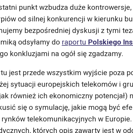
statni punkt wzbudza duże kontrowersje
piów od silnej konkurencji w kierunku 
ujemy bezpośredniej dyskusji z tymi tez
emiką odsyłamy do
raportu
Polskiego In
rego konkluzjami na ogół się zgadzamy.
stu jest przede wszystkim wyjście poza 
iżej sytuacji europejskich telekomów i gr
ak również ich ekonomiczny potencjał) na
usić się o symulację, jakie mogą być efe
h rynków telekomunikacyjnych w Europie. 
ycznych, których opis zawarty jest w odd