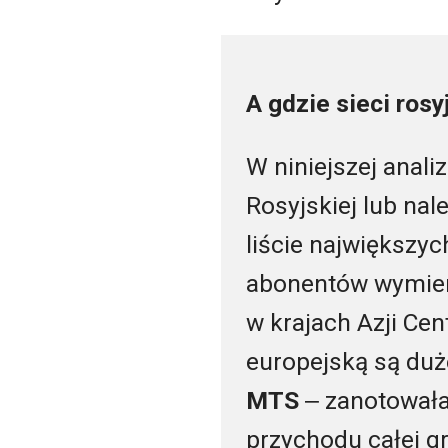
A gdzie sieci rosy
W niniejszej analiz
Rosyjskiej lub nal
liście największy
abonentów wymien
w krajach Azji Cent
europejską są duże
MTS
‒ zanotowała
przychodu całej gr