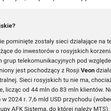
jskie?
ie pominięte zostały sieci działające na t
eżące do inwestorów o rosyjskich korzeni
ch grup telekomunikacyjnych pod względe
iony jest pochodzący z Rosji
Veon
działa
ralnej. Sieci rosyjskich tu nie ma, chocia
, licząc od 44 mln do 83 mln klientów. N
 w 2024 r. 7,6 mld USD przychodu (wobe
upy AFK Sistema, do której należy MTS). N