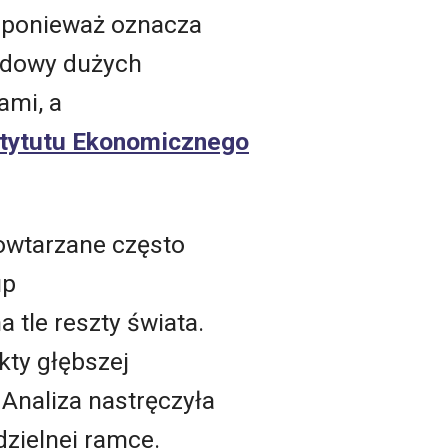
, ponieważ oznacza
budowy dużych
ami, a
stytutu Ekonomicznego
powtarzane często
up
 tle reszty świata.
kty głębszej
Analiza nastręczyła
zielnej ramce.