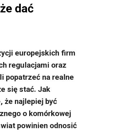
oże dać
cji europejskich firm
h regulacjami oraz
li popatrzeć na realne
e się stać. Jak
 że najlepiej być
icznego o komórkowej
świat powinien odnosić