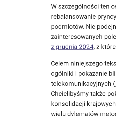
W szczególności ten o
rebalansowanie pryncy
podmiotów. Nie podejm
zainteresowanych pol
z grudnia 2024
, z któ
Celem niniejszego tek
ogólniki i pokazanie bl
telekomunikacyjnych (j
Chcielibyśmy także pok
konsolidacji krajowyc
wielu dylematów metod