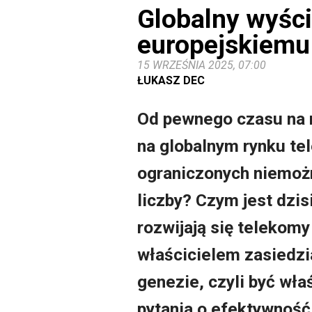
Globalny wyści
europejskiemu 
15 WRZEŚNIA 2025, 07:00
ŁUKASZ DEC
Od pewnego czasu na r
na globalnym rynku t
ograniczonych niemożno
liczby? Czym jest dzis
rozwijają się telekomy 
właścicielem zasiedz
genezie, czyli być wła
pytania o efektywność