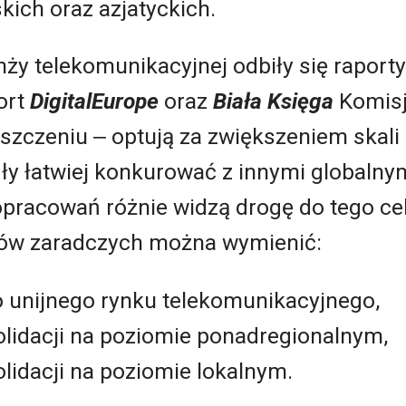
ich oraz azjatyckich.
y telekomunikacyjnej odbiły się raport
port
DigitalEurope
oraz
Biała Księga
Komisji
zczeniu ‒ optują za zwiększeniem skali 
ły łatwiej konkurować z innymi globalny
racowań różnie widzą drogę do tego cel
ów zaradczych można wymienić:
 unijnego rynku telekomunikacyjnego,
lidacji na poziomie ponadregionalnym,
lidacji na poziomie lokalnym.