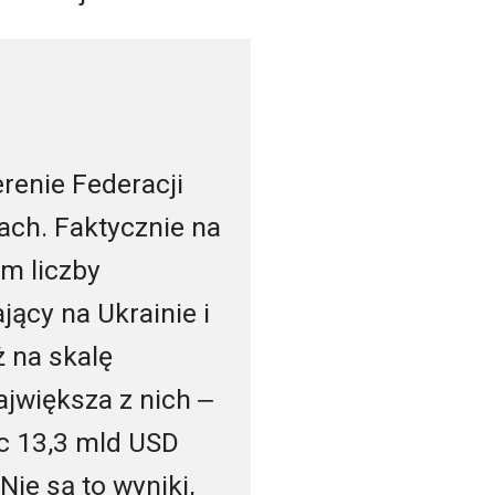
erenie Federacji
ach. Faktycznie na
m liczby
jący na Ukrainie i
ż na skalę
ajwiększa z nich ‒
c 13,3 mld USD
ie są to wyniki,