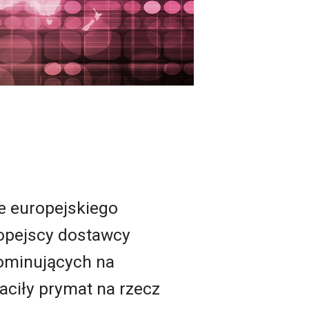
e europejskiego
ropejscy dostawcy
dominujących na
raciły prymat na rzecz