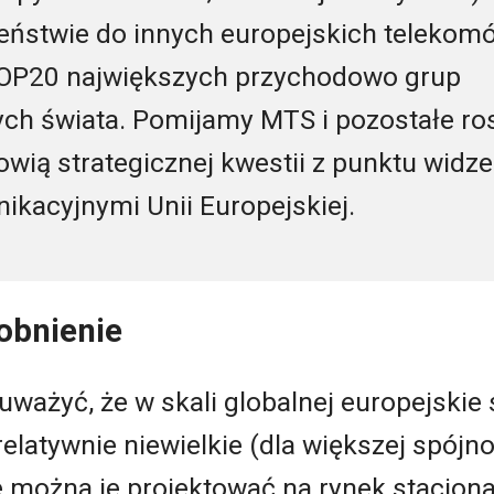
ieństwie do innych europejskich telekom
 TOP20 największych przychodowo grup
ch świata. Pomijamy MTS i pozostałe ro
wią strategicznej kwestii z punktu widz
ikacyjnymi Unii Europejskiej.
obnienie
ażyć, że w skali globalnej europejskie 
relatywnie niewielkie (dla większej spój
le można je projektować na rynek stacjona