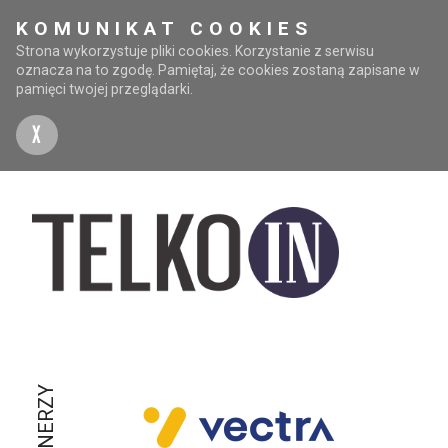
KOMUNIKAT COOKIES
Strona wykorzystuje pliki cookies. Korzystanie z serwisu
oznacza na to zgodę. Pamiętaj, że cookies zostaną zapisane w
pamięci twojej przeglądarki.
X
PARTNERZY