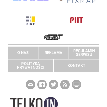
REGULAMIN
O NAS
REKLAMA
SERWISU
POLITYKA
KONTAKT
PRYWATNOŚCI