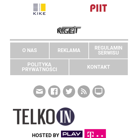
REGULAMIN
O NAS
REKLAMA
SERWISU
POLITYKA
KONTAKT
PRYWATNOŚCI
HOSTED BY