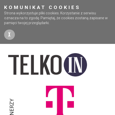
KOMUNIKAT COOKIES
Strona wykorzystuje pliki cookies. Korzystanie z serwisu
oznacza na to zgodę. Pamiętaj, że cookies zostaną zapisane w
pamięci twojej przeglądarki.
X
PARTNERZY