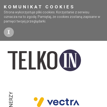
KOMUNIKAT COOKIES
Strona wykorzystuje pliki cookies. Korzystanie z serwisu
oznacza na to zgodę. Pamiętaj, że cookies zostaną zapisane w
pamięci twojej przeglądarki.
X
PARTNERZY