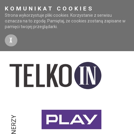
KOMUNIKAT COOKIES
Strona wykorzystuje pliki cookies. Korzystanie z serwisu
oznacza na to zgodę. Pamiętaj, że cookies zostaną zapisane w
pamięci twojej przeglądarki.
X
PARTNERZY