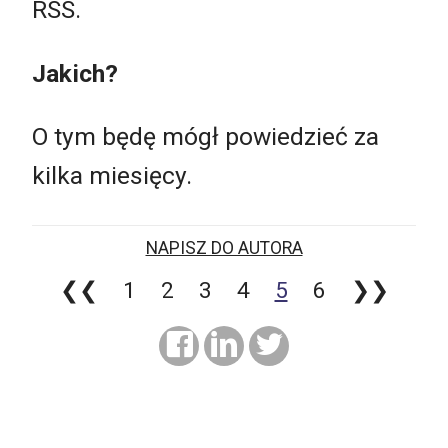
RSS.
Jakich?
O tym będę mógł powiedzieć za
kilka miesięcy.
NAPISZ DO AUTORA
❮❮
1
2
3
4
5
6
❯❯