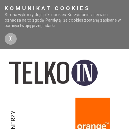
KOMUNIKAT COOKIES
Strona wykorzystuje pliki cookies. Korzystanie z serwisu
oznacza na to zgodę. Pamiętaj, że cookies zostaną zapisane w
pamięci twojej przeglądarki.
X
PARTNERZY