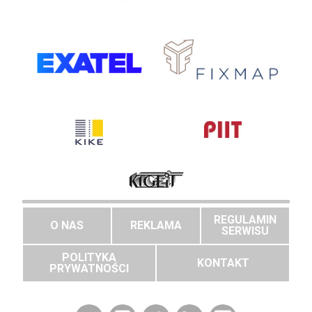
REGULAMIN
O NAS
REKLAMA
SERWISU
POLITYKA
KONTAKT
PRYWATNOŚCI