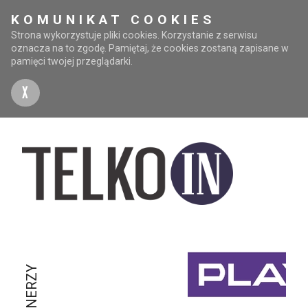
KOMUNIKAT COOKIES
Strona wykorzystuje pliki cookies. Korzystanie z serwisu
oznacza na to zgodę. Pamiętaj, że cookies zostaną zapisane w
pamięci twojej przeglądarki.
X
PARTNERZY