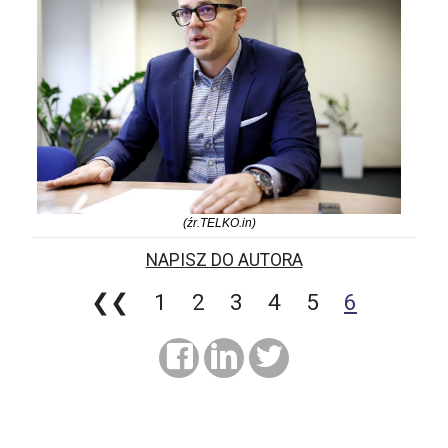
(źr.TELKO.in)
NAPISZ DO AUTORA
❮❮
1
2
3
4
5
6