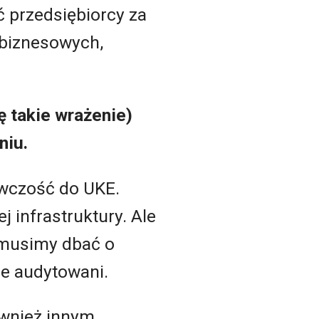
 przedsiębiorcy za
 biznesowych,
ę takie wrażenie)
niu.
wczość do UKE.
 infrastruktury. Ale
 musimy dbać o
e audytowani.
ównież innym