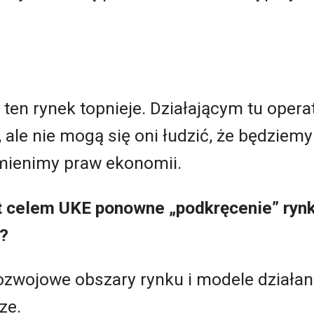
 ten rynek topnieje. Działającym tu ope
 ale nie mogą się oni łudzić, że będzie
mienimy praw ekonomii.
t celem UKE ponowne „podkręcenie” ryn
j?
wojowe obszary rynku i modele działan
ze.