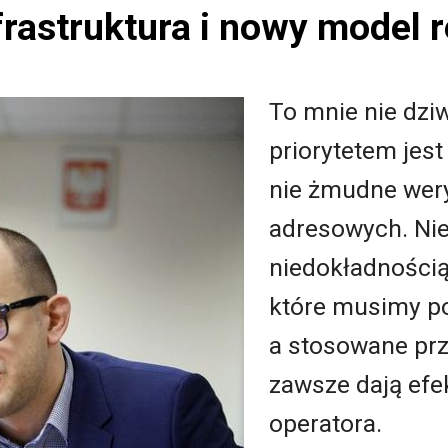
rastruktura i nowy model r
To mnie nie dziw
priorytetem jes
nie żmudne wer
adresowych. Nies
niedokładnością
które musimy po
a stosowane prz
zawsze dają efe
operatora.