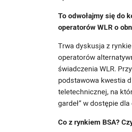
To odwołajmy się do k
operatorów WLR o obni
Trwa dyskusja z rynki
operatorów alternatyw
świadczenia WLR. Przy
podstawowa kwestia dla
teletechnicznej, na któ
gardeł” w dostępie dla
Co z rynkiem BSA? Czy