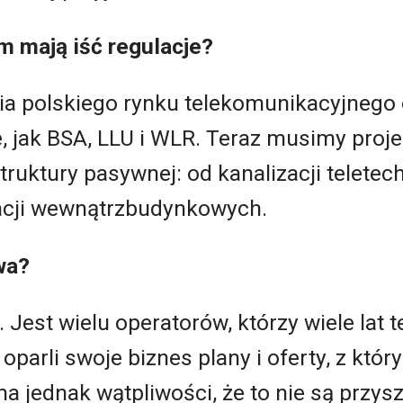
m mają iść regulacje?
nia polskiego rynku telekomunikacyjnego
e, jak BSA, LLU i WLR. Teraz musimy pro
truktury pasywnej: od kanalizacji teletec
alacji wewnątrzbudynkowych.
wa?
 Jest wielu operatorów, którzy wiele lat 
parli swoje biznes plany i oferty, z któr
a jednak wątpliwości, że to nie są przy