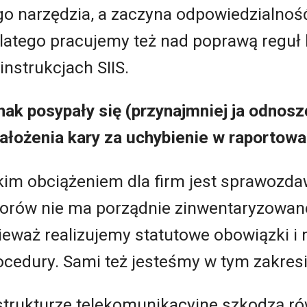
o narzędzia, a zaczyna odpowiedzialność
atego pracujemy też nad poprawą reguł
instrukcjach SIIS.
ak posypały się (przynajmniej ja odnosz
ałożenia kary za uchybienie w raportowa
im obciążeniem dla firm jest sprawozda
orów nie ma porządnie zinwentaryzowanej
eważ realizujemy statutowe obowiązki i
edury. Sami też jesteśmy w tym zakresi
astrukturze telekomunikacyjne szkodzą r