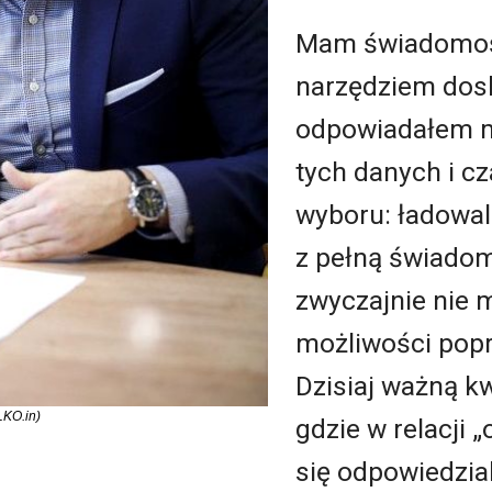
Mam świadomość,
narzędziem dos
odpowiadałem m.
tych danych i 
wyboru: ładowal
z pełną świadom
zwyczajnie nie 
możliwości popr
Dzisiaj ważną kw
LKO.in)
gdzie w relacji 
się odpowiedzia