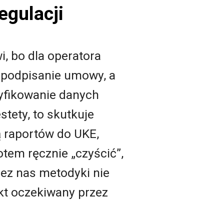
egulacji
i, bo dla operatora
t podpisanie umowy, a
yfikowanie danych
tety, to skutkuje
 raportów do UKE,
tem ręcznie „czyścić”,
ez nas metodyki nie
kt oczekiwany przez