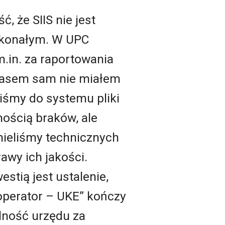
 że SIIS nie jest
konałym. W UPC
in. za raportowania
czasem sam nie miałem
iśmy do systemu pliki
ością braków, ale
mieliśmy technicznych
awy ich jakości.
estią jest ustalenie,
„operator – UKE” kończy
lność urzędu za