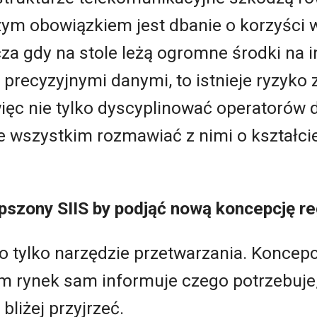
ym obowiązkiem jest dbanie o korzyści 
cza gdy na stole leżą ogromne środki na i
recyzyjnymi danymi, to istnieje ryzyko
ęc nie tylko dyscyplinować operatorów do
e wszystkim rozmawiać z nimi o kształci
pszony SIIS by podjąć nową koncepcję re
 to tylko narzędzie przetwarzania. Koncep
tym rynek sam informuje czego potrzebuje,
liżej przyjrzeć.