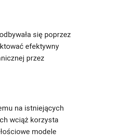
 odbywała się poprzez
jektować efektywny
hnicznej przez
temu na istniejących
ych wciąż korzysta
szłościowe modele