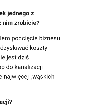
ek jednego z
z nim zrobicie?
elem podcięcie biznesu
odzyskiwać koszty
e jest dziś
p do kanalizacji
je najwięcej „wąskich
acji?