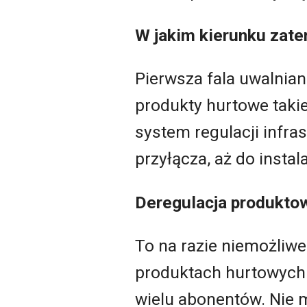
W jakim kierunku zate
Pierwsza fala uwalnia
produkty hurtowe taki
system regulacji infras
przyłącza, aż do inst
Deregulacja produkto
To na razie niemożliwe.
produktach hurtowych o
wielu abonentów. Nie m