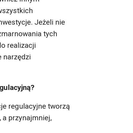
wszystkich
nwestycje. Jeżeli nie
 zmarnowania tych
 realizacji
e narzędzi
gulacyjną?
cje regulacyjne tworzą
 a przynajmniej,