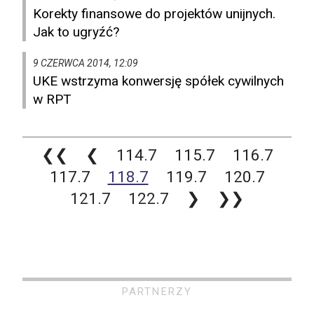
Korekty finansowe do projektów unijnych.
Jak to ugryźć?
9 CZERWCA 2014, 12:09
UKE wstrzyma konwersję spółek cywilnych
w RPT
❮❮
❮
114.7
115.7
116.7
117.7
118.7
119.7
120.7
121.7
122.7
❯
❯❯
PARTNERZY