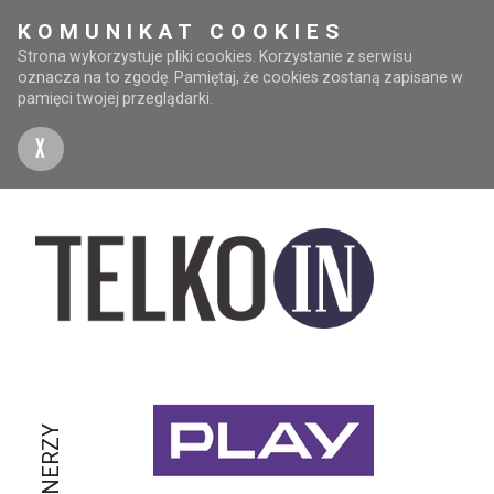
KOMUNIKAT COOKIES
Strona wykorzystuje pliki cookies. Korzystanie z serwisu
oznacza na to zgodę. Pamiętaj, że cookies zostaną zapisane w
pamięci twojej przeglądarki.
X
PARTNERZY