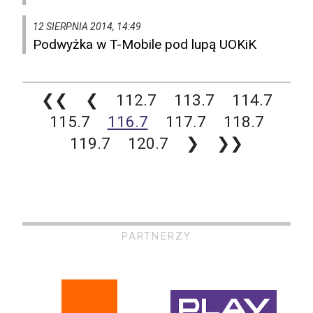
12 SIERPNIA 2014, 14:49
Podwyżka w T-Mobile pod lupą UOKiK
❮❮
❮
112.7
113.7
114.7
115.7
116.7
117.7
118.7
119.7
120.7
❯
❯❯
PARTNERZY