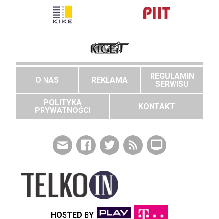
REGULAMIN
O NAS
REKLAMA
SERWISU
POLITYKA
KONTAKT
PRYWATNOŚCI
HOSTED BY