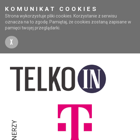
KOMUNIKAT COOKIES
Strona wykorzystuje pliki cookies. Korzystanie z serwisu
oznacza na to zgodę. Pamiętaj, że cookies zostaną zapisane w
pamięci twojej przeglądarki.
X
PARTNERZY