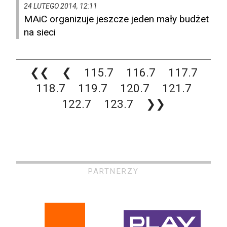
24 LUTEGO 2014, 12:11
MAiC organizuje jeszcze jeden mały budżet
na sieci
❮❮
❮
115.7
116.7
117.7
118.7
119.7
120.7
121.7
122.7
123.7
❯❯
PARTNERZY