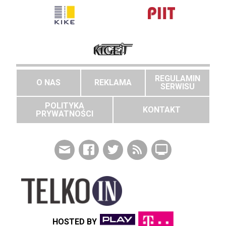
REGULAMIN
O NAS
REKLAMA
SERWISU
POLITYKA
KONTAKT
PRYWATNOŚCI
HOSTED BY