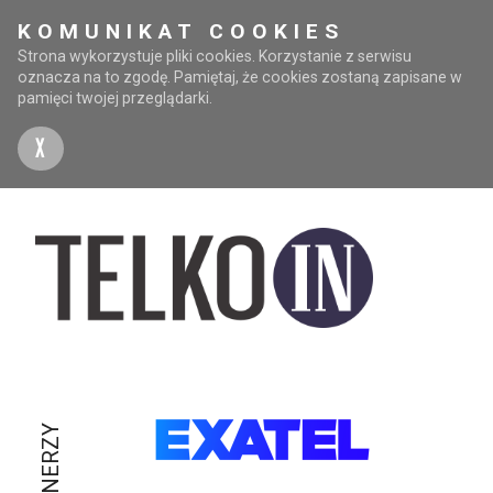
KOMUNIKAT COOKIES
Strona wykorzystuje pliki cookies. Korzystanie z serwisu
oznacza na to zgodę. Pamiętaj, że cookies zostaną zapisane w
pamięci twojej przeglądarki.
X
PARTNERZY