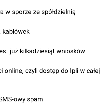
ra w sporze ze spółdzielnią
a kablówek
st już kilkadziesiąt wniosków
online, czyli dostęp do Ipli w całej
a SMS-owy spam