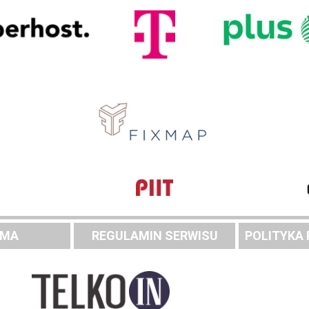
AMA
REGULAMIN SERWISU
POLITYKA