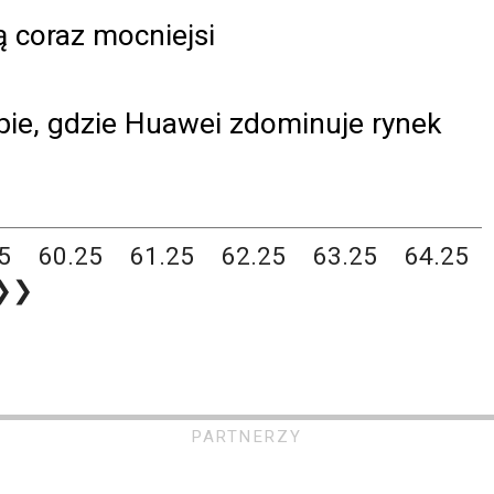
ą coraz mocniejsi
ie, gdzie Huawei zdominuje rynek
5
60.25
61.25
62.25
63.25
64.25
❯❯
PARTNERZY