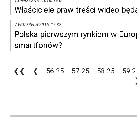
13 WRZEŚNIA 2016, 18:04
Właściciele praw treści wideo będ
7 WRZEŚNIA 2016, 12:33
Polska pierwszym rynkiem w Europ
smartfonów?
❮❮
❮
56.25
57.25
58.25
59.2