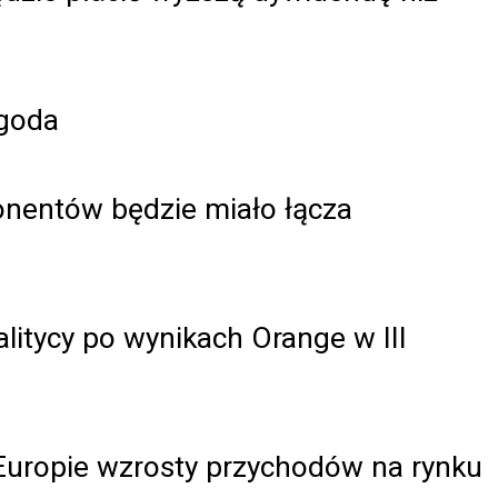
ygoda
onentów będzie miało łącza
alitycy po wynikach Orange w III
 Europie wzrosty przychodów na rynku