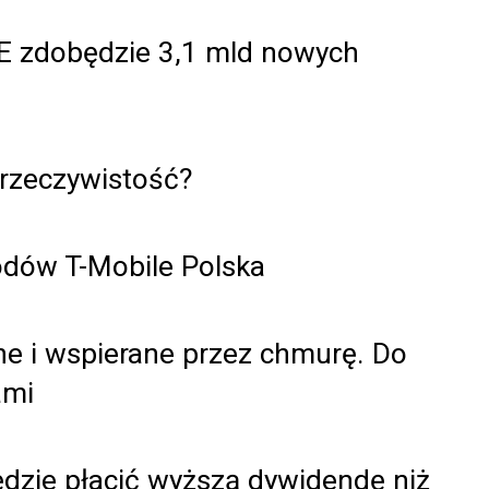
LTE zdobędzie 3,1 mld nowych
 rzeczywistość?
odów T-Mobile Polska
ane i wspierane przez chmurę. Do
ami
dzie płacić wyższą dywidendę niż