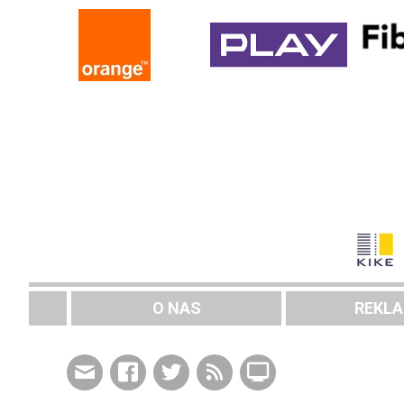
O NAS
REKL