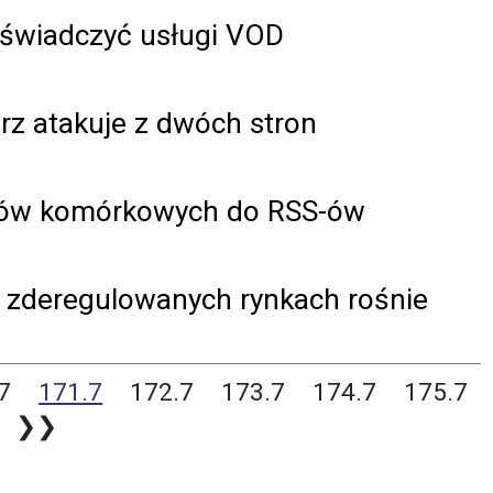
 świadczyć usługi VOD
rz atakuje z dwóch stron
orów komórkowych do RSS-ów
6 zderegulowanych rynkach rośnie
7
171.7
172.7
173.7
174.7
175.7
❯❯