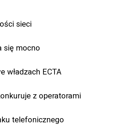
ości sieci
a się mocno
we władzach ECTA
onkuruje z operatorami
nku telefonicznego