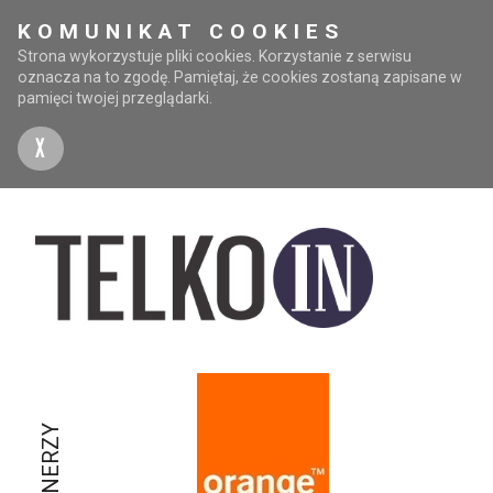
KOMUNIKAT COOKIES
Strona wykorzystuje pliki cookies. Korzystanie z serwisu
oznacza na to zgodę. Pamiętaj, że cookies zostaną zapisane w
pamięci twojej przeglądarki.
X
PARTNERZY