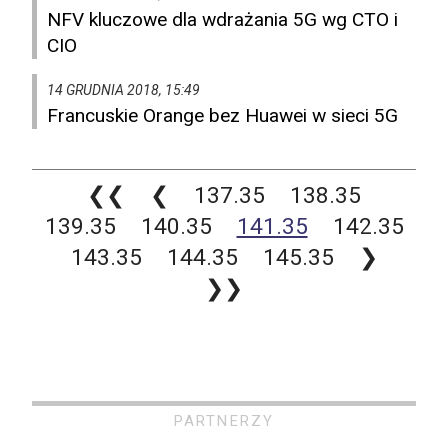
NFV kluczowe dla wdrażania 5G wg CTO i
CIO
14 GRUDNIA 2018, 15:49
Francuskie Orange bez Huawei w sieci 5G
❮❮
❮
137.35
138.35
139.35
140.35
141.35
142.35
143.35
144.35
145.35
❯
❯❯
PARTNERZY