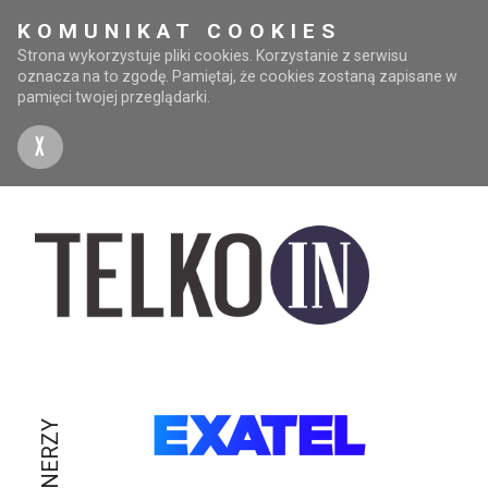
KOMUNIKAT COOKIES
Strona wykorzystuje pliki cookies. Korzystanie z serwisu
oznacza na to zgodę. Pamiętaj, że cookies zostaną zapisane w
pamięci twojej przeglądarki.
X
PARTNERZY