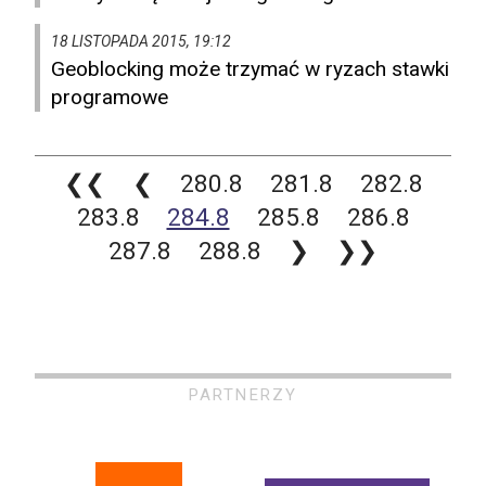
18 LISTOPADA 2015, 19:12
Geoblocking może trzymać w ryzach stawki
programowe
❮❮
❮
280.8
281.8
282.8
283.8
284.8
285.8
286.8
287.8
288.8
❯
❯❯
PARTNERZY