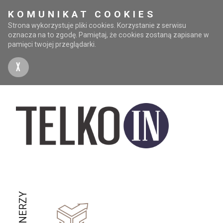
KOMUNIKAT COOKIES
Strona wykorzystuje pliki cookies. Korzystanie z serwisu
oznacza na to zgodę. Pamiętaj, że cookies zostaną zapisane w
pamięci twojej przeglądarki.
X
PARTNERZY