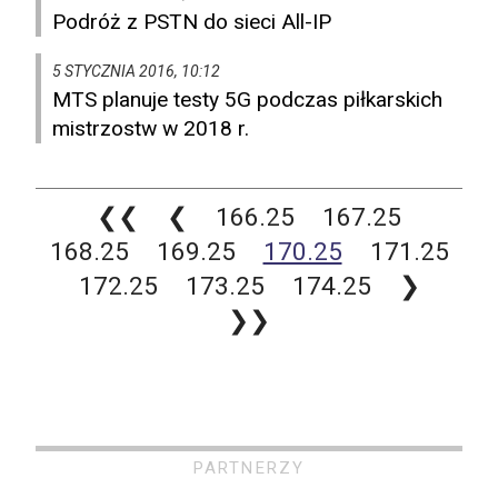
Podróż z PSTN do sieci All-IP
5 STYCZNIA 2016, 10:12
MTS planuje testy 5G podczas piłkarskich
mistrzostw w 2018 r.
❮❮
❮
166.25
167.25
168.25
169.25
170.25
171.25
172.25
173.25
174.25
❯
❯❯
PARTNERZY