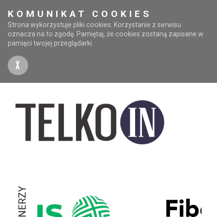
KOMUNIKAT COOKIES
Strona wykorzystuje pliki cookies. Korzystanie z serwisu
oznacza na to zgodę. Pamiętaj, że cookies zostaną zapisane w
pamięci twojej przeglądarki.
X
PARTNERZY