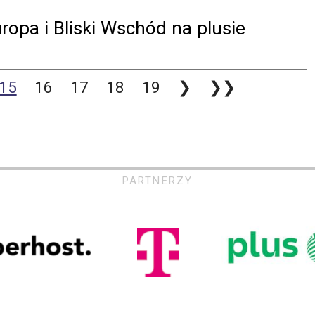
opa i Bliski Wschód na plusie
15
16
17
18
19
❯
❯❯
PARTNERZY