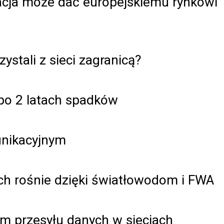
dacja może dać europejskiemu rynkowi
ystali z sieci zagranicą?
 po 2 latach spadków
unikacyjnym
h rośnie dzięki światłowodom i FWA
m przesyłu danych w sieciach