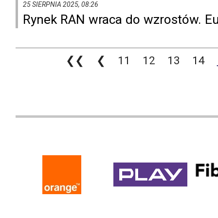
25 SIERPNIA 2025, 08:26
Rynek RAN wraca do wzrostów. Eur
❮❮
❮
11
12
13
14