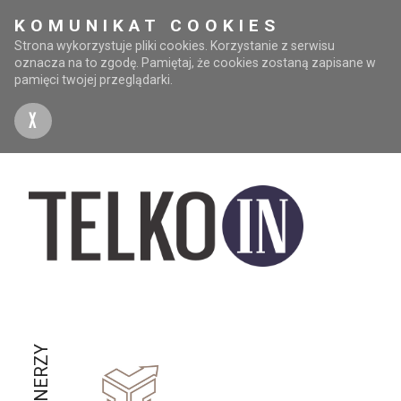
KOMUNIKAT COOKIES
Strona wykorzystuje pliki cookies. Korzystanie z serwisu
oznacza na to zgodę. Pamiętaj, że cookies zostaną zapisane w
pamięci twojej przeglądarki.
X
PARTNERZY