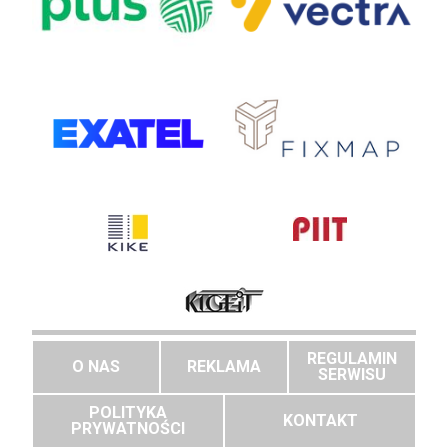
REGULAMIN
O NAS
REKLAMA
SERWISU
POLITYKA
KONTAKT
PRYWATNOŚCI