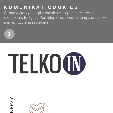
KOMUNIKAT COOKIES
Strona wykorzystuje pliki cookies. Korzystanie z serwisu
oznacza na to zgodę. Pamiętaj, że cookies zostaną zapisane w
pamięci twojej przeglądarki.
X
PARTNERZY