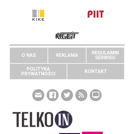
REGULAMIN
O NAS
REKLAMA
SERWISU
POLITYKA
KONTAKT
PRYWATNOŚCI