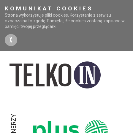
KOMUNIKAT COOKIES
Strona wykorzystuje pliki cookies. Korzystanie z serwisu
oznacza na to zgodę. Pamiętaj, że cookies zostaną zapisane w
pamięci twojej przeglądarki.
X
PARTNERZY