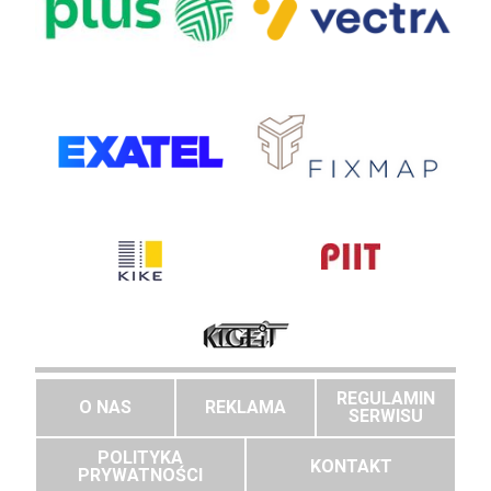
REGULAMIN
O NAS
REKLAMA
SERWISU
POLITYKA
KONTAKT
PRYWATNOŚCI