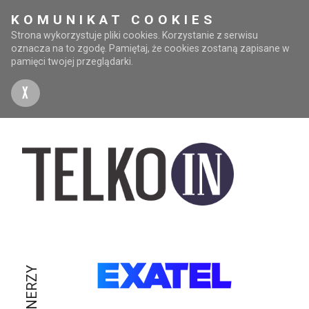
KOMUNIKAT COOKIES
Strona wykorzystuje pliki cookies. Korzystanie z serwisu
oznacza na to zgodę. Pamiętaj, że cookies zostaną zapisane w
pamięci twojej przeglądarki.
X
PARTNERZY