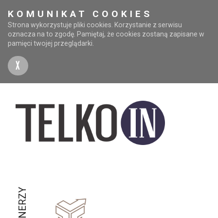
KOMUNIKAT COOKIES
Strona wykorzystuje pliki cookies. Korzystanie z serwisu
oznacza na to zgodę. Pamiętaj, że cookies zostaną zapisane w
pamięci twojej przeglądarki.
X
PARTNERZY