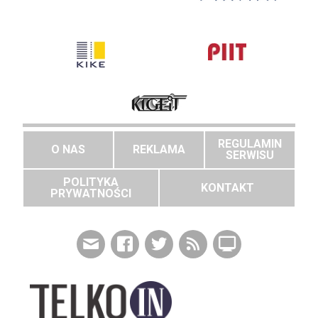
REGULAMIN
O NAS
REKLAMA
SERWISU
POLITYKA
KONTAKT
PRYWATNOŚCI