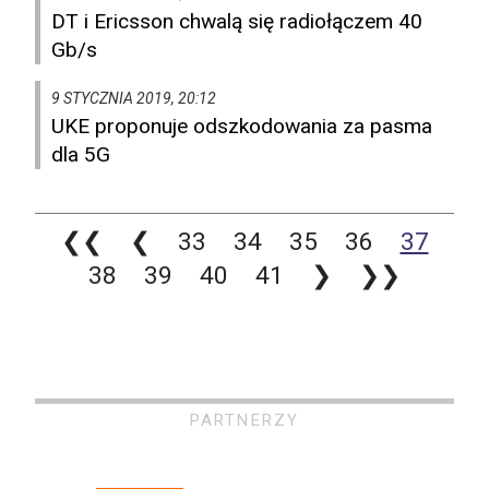
DT i Ericsson chwalą się radiołączem 40
Gb/s
9 STYCZNIA 2019, 20:12
UKE proponuje odszkodowania za pasma
dla 5G
❮❮
❮
33
34
35
36
37
38
39
40
41
❯
❯❯
PARTNERZY