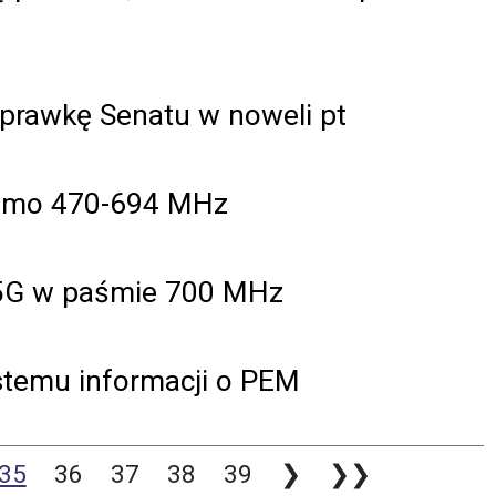
oprawkę Senatu w noweli pt
asmo 470-694 MHz
 5G w paśmie 700 MHz
temu informacji o PEM
35
36
37
38
39
❯
❯❯