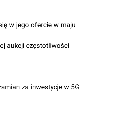
ię w jego ofercie w maju
j aukcji częstotliwości
zamian za inwestycje w 5G