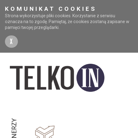
KOMUNIKAT COOKIES
Strona wykorzystuje pliki cookies. Korzystanie z serwisu
oznacza na to zgodę. Pamiętaj, że cookies zostaną zapisane w
pamięci twojej przeglądarki.
X
PARTNERZY