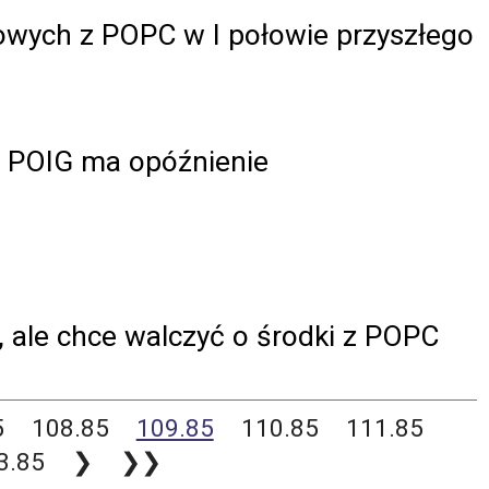
owych z POPC w I połowie przyszłego
4 POIG ma opóźnienie
, ale chce walczyć o środki z POPC
5
108.85
109.85
110.85
111.85
3.85
❯
❯❯