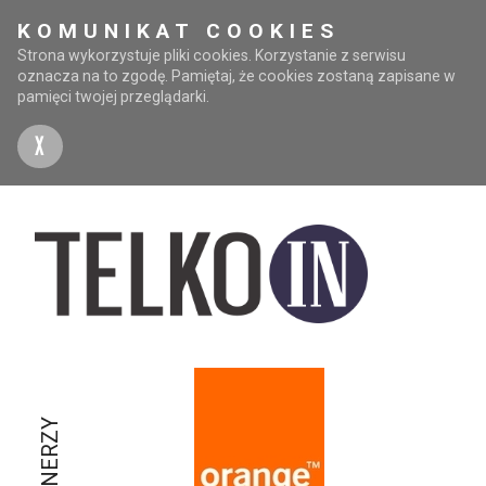
KOMUNIKAT COOKIES
Strona wykorzystuje pliki cookies. Korzystanie z serwisu
oznacza na to zgodę. Pamiętaj, że cookies zostaną zapisane w
pamięci twojej przeglądarki.
X
PARTNERZY