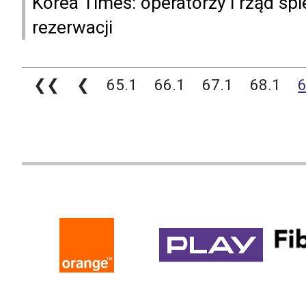
Korea Times: operatorzy i rząd spi
rezerwacji
❮❮
❮
65.1
66.1
67.1
68.1
6