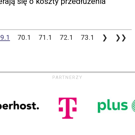
erają się o koszty przedłużenia
9.1
70.1
71.1
72.1
73.1
❯
❯❯
PARTNERZY