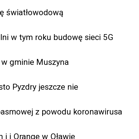
alę światłowodową
ni w tym roku budowę sieci 5G
i w gminie Muszyna
sto Pyzdry jeszcze nie
opasmowej z powodu koronawirusa
n i i Orange w Oławie