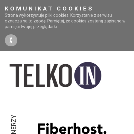
KOMUNIKAT COOKIES
Strona wykorzystuje pliki cookies. Korzystanie z serwisu
oznacza na to zgodę. Pamiętaj, że cookies zostaną zapisane w
pamięci twojej przeglądarki.
X
PARTNERZY