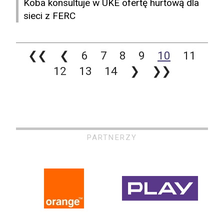
Koba konsultuje w UKE ofertę hurtową dla
sieci z FERC
❮❮
❮
6
7
8
9
10
11
12
13
14
❯
❯❯
PARTNERZY