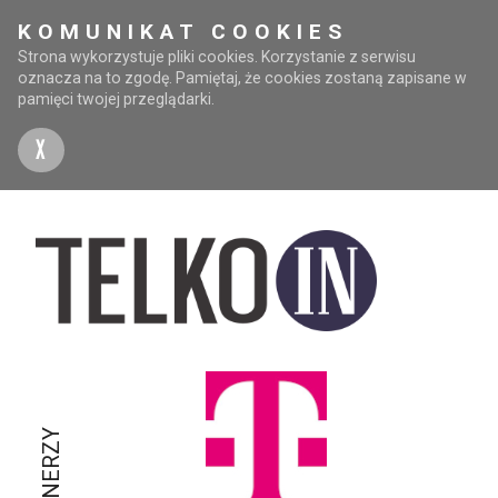
KOMUNIKAT COOKIES
Strona wykorzystuje pliki cookies. Korzystanie z serwisu
oznacza na to zgodę. Pamiętaj, że cookies zostaną zapisane w
pamięci twojej przeglądarki.
X
PARTNERZY