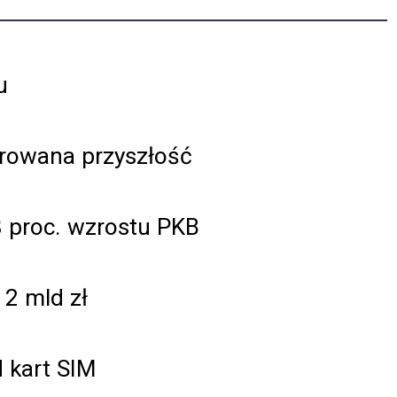
u
growana przyszłość
8 proc. wzrostu PKB
2 mld zł
d kart SIM