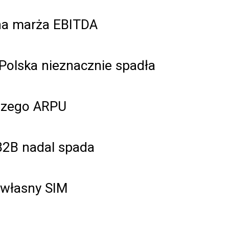
lna marża EBITDA
Polska nieznacznie spadła
ższego ARPU
B2B nadal spada
 własny SIM