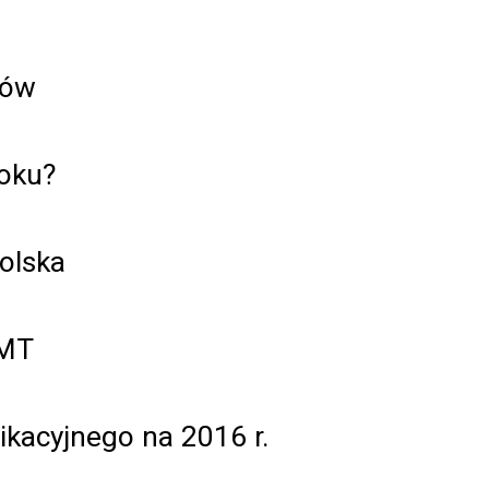
tów
oku?
olska
TMT
ikacyjnego na 2016 r.