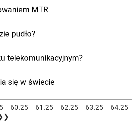
cowaniem MTR
zie pudło?
nku telekomunikacyjnym?
ia się w świecie
5
60.25
61.25
62.25
63.25
64.25
❯❯