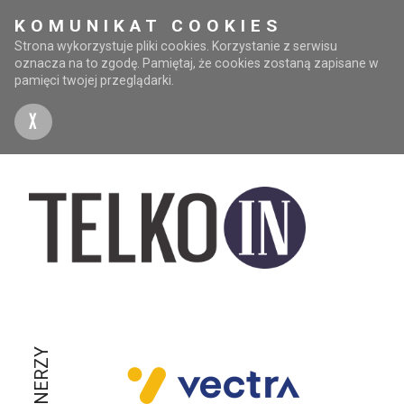
KOMUNIKAT COOKIES
Strona wykorzystuje pliki cookies. Korzystanie z serwisu
oznacza na to zgodę. Pamiętaj, że cookies zostaną zapisane w
pamięci twojej przeglądarki.
X
PARTNERZY