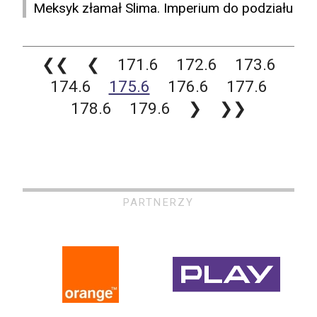
Meksyk złamał Slima. Imperium do podziału
❮❮
❮
171.6
172.6
173.6
174.6
175.6
176.6
177.6
178.6
179.6
❯
❯❯
PARTNERZY