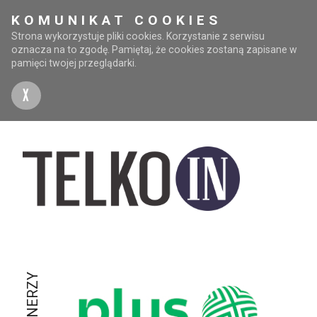
KOMUNIKAT COOKIES
Strona wykorzystuje pliki cookies. Korzystanie z serwisu
oznacza na to zgodę. Pamiętaj, że cookies zostaną zapisane w
pamięci twojej przeglądarki.
X
PARTNERZY