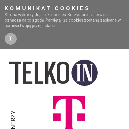
KOMUNIKAT COOKIES
Strona wykorzystuje pliki cookies. Korzystanie z serwisu
oznacza na to zgodę. Pamiętaj, że cookies zostaną zapisane w
pamięci twojej przeglądarki.
X
PARTNERZY