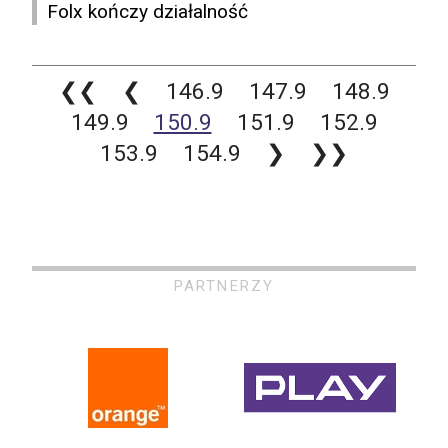
Folx kończy działalność
❮❮
❮
146.9
147.9
148.9
149.9
150.9
151.9
152.9
153.9
154.9
❯
❯❯
PARTNERZY