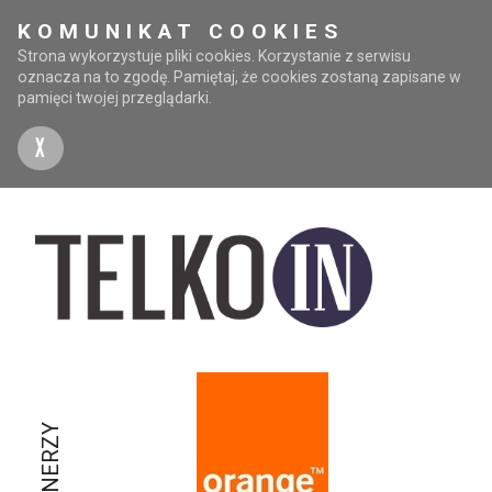
KOMUNIKAT COOKIES
Strona wykorzystuje pliki cookies. Korzystanie z serwisu
oznacza na to zgodę. Pamiętaj, że cookies zostaną zapisane w
pamięci twojej przeglądarki.
X
PARTNERZY