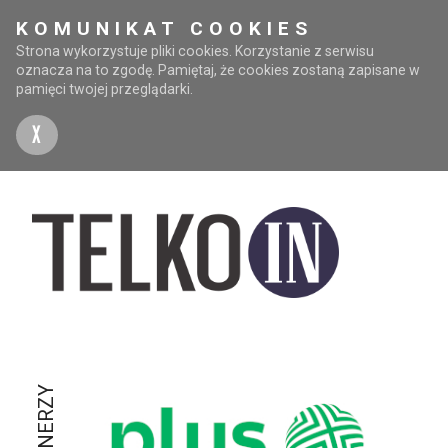
KOMUNIKAT COOKIES
Strona wykorzystuje pliki cookies. Korzystanie z serwisu
oznacza na to zgodę. Pamiętaj, że cookies zostaną zapisane w
pamięci twojej przeglądarki.
X
PARTNERZY