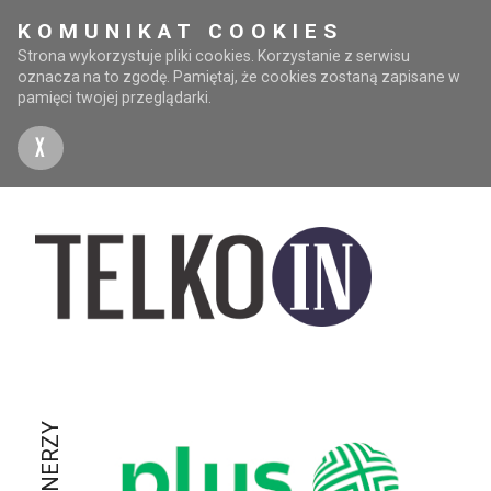
KOMUNIKAT COOKIES
Strona wykorzystuje pliki cookies. Korzystanie z serwisu
oznacza na to zgodę. Pamiętaj, że cookies zostaną zapisane w
pamięci twojej przeglądarki.
X
PARTNERZY