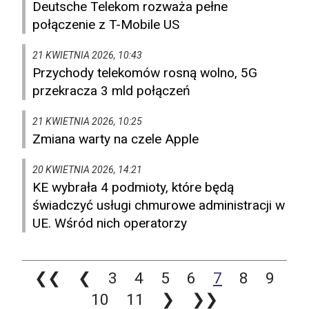
Deutsche Telekom rozważa pełne
połączenie z T-Mobile US
21 KWIETNIA 2026, 10:43
Przychody telekomów rosną wolno, 5G
przekracza 3 mld połączeń
21 KWIETNIA 2026, 10:25
Zmiana warty na czele Apple
20 KWIETNIA 2026, 14:21
KE wybrała 4 podmioty, które będą
świadczyć usługi chmurowe administracji w
UE. Wśród nich operatorzy
❮❮
❮
3
4
5
6
7
8
9
10
11
❯
❯❯